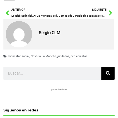
Ant
Sig
ANTERIOR
SIGUIENTE
La celebración del XXI Día Municipal de la Bicicleta y V del Patín congrega 650 participantes por las calles de la ciudad
Jornada de Cardiología, dedicada este año a la insuficiencia cardiaca, en el Hospital de Ciudad Real
Sergio CLM
bienestar social
,
Castilla-La Mancha
,
jubilados
,
pensionistas
Buscar
– patrocinadores –
Síguenos en redes