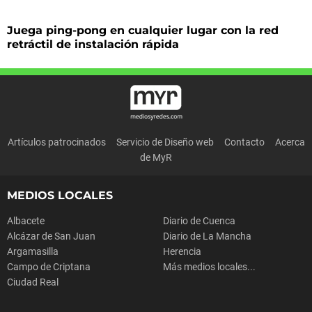
Juega ping-pong en cualquier lugar con la red
retráctil de instalación rápida
Artículos patrocinados
Servicio de Diseño web
Contacto
Acerca
de MyR
MEDIOS LOCALES
Albacete
Diario de Cuenca
Alcázar de San Juan
Diario de La Mancha
Argamasilla
Herencia
Campo de Criptana
Más medios locales...
Ciudad Real