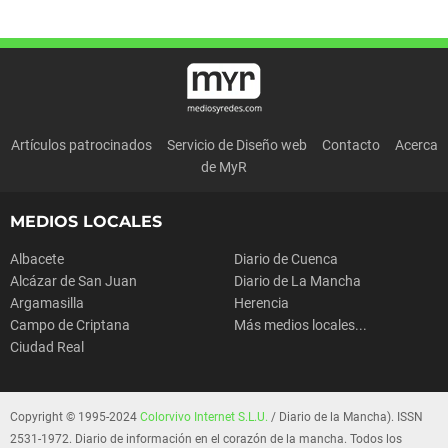
Artículos patrocinados
Servicio de Diseño web
Contacto
Acerca
de MyR
MEDIOS LOCALES
Albacete
Diario de Cuenca
Alcázar de San Juan
Diario de La Mancha
Argamasilla
Herencia
Campo de Criptana
Más medios locales...
Ciudad Real
Copyright © 1995-2024
Colorvivo Internet S.L.U.
/ Diario de la Mancha). ISSN
2531-1972. Diario de información en el corazón de la mancha. Todos los