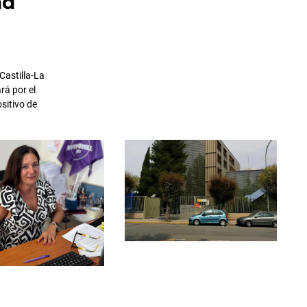
ad
Castilla-La
rá por el
ositivo de