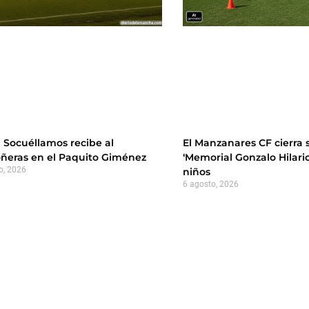
 Socuéllamos recibe al
El Manzanares CF cierra
ñeras en el Paquito Giménez
‘Memorial Gonzalo Hilari
o, 2026
niños
6 agosto, 2026