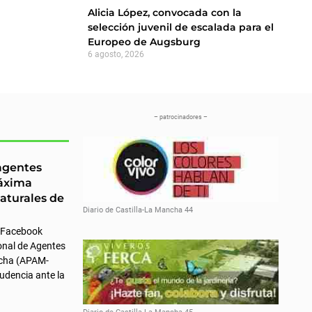
Alicia López, convocada con la
selección juvenil de escalada para el
Europeo de Augsburg
6 agosto, 2026
– patrocinadores –
 agentes
áxima
aturales de
Diario de Castilla-La Mancha 44
 Facebook
onal de Agentes
ncha (APAM-
udencia ante la