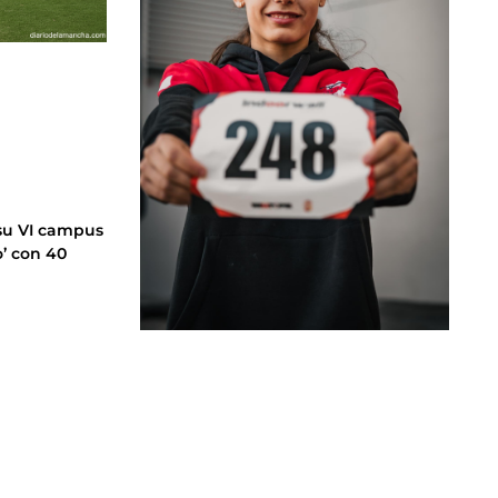
 su VI campus
o’ con 40