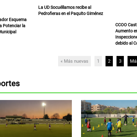
La UD Socuéllamos recibe al
Pedroñeras en el Paquito Giménez
vador Esquema
CCOO Casti
 Potenciar la
Aumento en
unicipal
Inspeccione
debido al C
« Más nuevas
1
2
3
Más
ortes