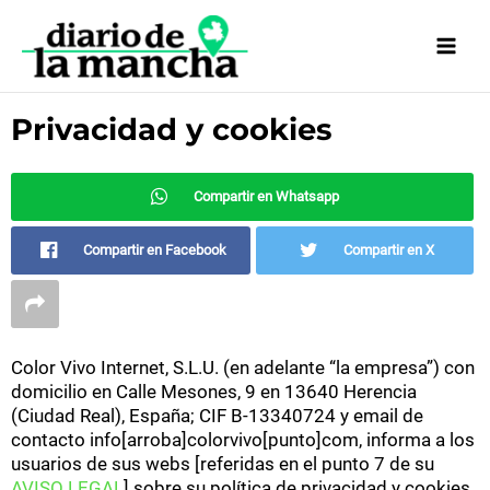
Ir
al
contenido
Privacidad y cookies
Compartir en Whatsapp
Compartir en Facebook
Compartir en X
Color Vivo Internet, S.L.U. (en adelante “la empresa”) con
domicilio en Calle Mesones, 9 en 13640 Herencia
(Ciudad Real), España; CIF B-13340724 y email de
contacto info[arroba]colorvivo[punto]com, informa a los
usuarios de sus webs [referidas en el punto 7 de su
AVISO LEGAL
] sobre su política de privacidad y cookies