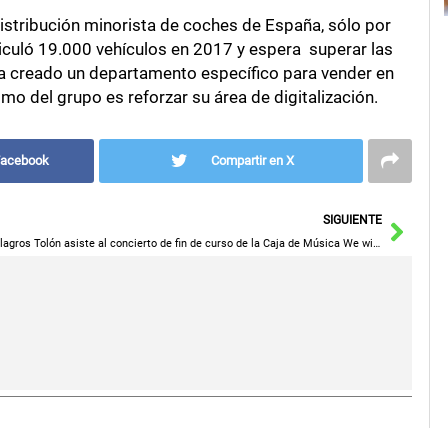
stribución minorista de coches de España, sólo por
iculó 19.000 vehículos en 2017 y espera superar las
a creado un departamento específico para vender en
mo del grupo es reforzar su área de digitalización.
Facebook
Compartir en X
Sigu
SIGUIENTE
Milagros Tolón asiste al concierto de fin de curso de la Caja de Música We will rock you enmarcado en las fiestas del Polígono