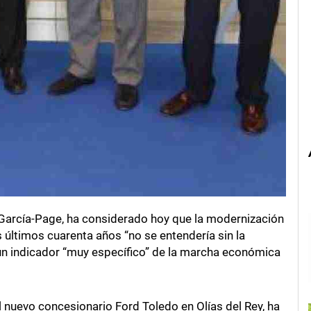
 García-Page, ha considerado hoy que la modernización
 últimos cuarenta años “no se entendería sin la
un indicador “muy específico” de la marcha económica
 nuevo concesionario Ford Toledo en Olías del Rey, ha