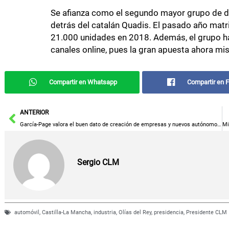
Se afianza como el segundo mayor grupo de di
detrás del catalán Quadis. El pasado año matr
21.000 unidades en 2018. Además, el grupo h
canales online, pues la gran apuesta ahora mis
Compartir en Whatsapp
Compartir en 
Ant
ANTERIOR
García-Page valora el buen dato de creación de empresas y nuevos autónomos en la región como “el mejor síntoma de la recuperación económica”
Sergio CLM
automóvil
,
Castilla-La Mancha
,
industria
,
Olías del Rey
,
presidencia
,
Presidente CLM