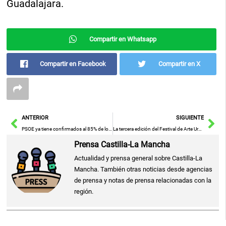
Guadalajara.
Compartir en Whatsapp
Compartir en Facebook
Compartir en X
Ant
Sig
ANTERIOR
SIGUIENTE
PSOE ya tiene confirmados al 85% de los candidatos a las alcaldías de la provincia de Toledo
La tercera edición del Festival de Arte Urbano de Iniesta (Cuenca) contará con 9 muralistas y un escultor
Prensa Castilla-La Mancha
Actualidad y prensa general sobre Castilla-La
Mancha. También otras noticias desde agencias
de prensa y notas de prensa relacionadas con la
región.