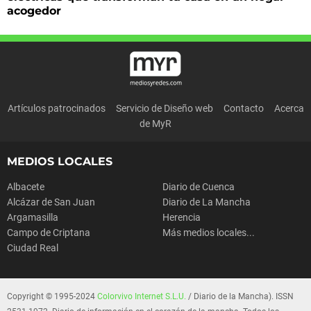
acogedor
Artículos patrocinados
Servicio de Diseño web
Contacto
Acerca
de MyR
MEDIOS LOCALES
Albacete
Diario de Cuenca
Alcázar de San Juan
Diario de La Mancha
Argamasilla
Herencia
Campo de Criptana
Más medios locales...
Ciudad Real
Copyright © 1995-2024
Colorvivo Internet S.L.U.
/ Diario de la Mancha). ISSN