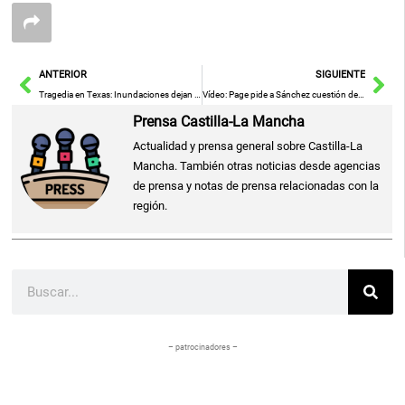
Ant
Sig
ANTERIOR
SIGUIENTE
Tragedia en Texas: Inundaciones dejan 27 muertos, incluidos 9 niños
Vídeo: Page pide a Sánchez cuestión de confianza o elecciones y considera insuficientes las medidas del Comité Federal
Prensa Castilla-La Mancha
Actualidad y prensa general sobre Castilla-La
Mancha. También otras noticias desde agencias
de prensa y notas de prensa relacionadas con la
región.
Buscar
– patrocinadores –