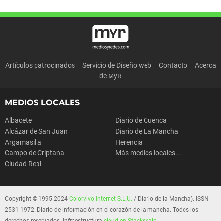
Artículos patrocinados
Servicio de Diseño web
Contacto
Acerca
de MyR
MEDIOS LOCALES
Albacete
Diario de Cuenca
Alcázar de San Juan
Diario de La Mancha
Argamasilla
Herencia
Campo de Criptana
Más medios locales...
Ciudad Real
Copyright © 1995-2024
Colorvivo Internet S.L.U.
/ Diario de la Mancha). ISSN
2531-1972. Diario de información en el corazón de la mancha. Todos los
derechos reservados. Infraestructura
cloud en Stackscale
.