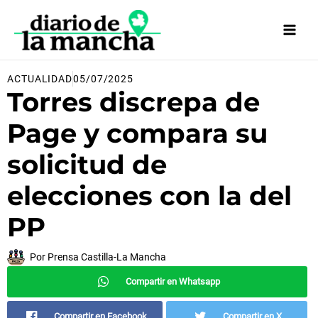
Ir
al
contenido
ACTUALIDAD
05/07/2025
Torres discrepa de
Page y compara su
solicitud de
elecciones con la del
PP
Por
Prensa Castilla-La Mancha
Compartir en Whatsapp
Compartir en Facebook
Compartir en X