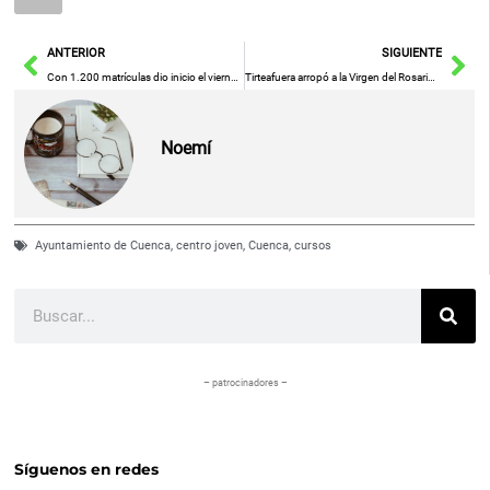
Ant
Sig
ANTERIOR
SIGUIENTE
Con 1.200 matrículas dio inicio el viernes el 32º curso de la Universidad Popular de Manzanares
Tirteafuera arropó a la Virgen del Rosario después de dos años sin salir en procesión
Noemí
Ayuntamiento de Cuenca
,
centro joven
,
Cuenca
,
cursos
Buscar
– patrocinadores –
Síguenos en redes