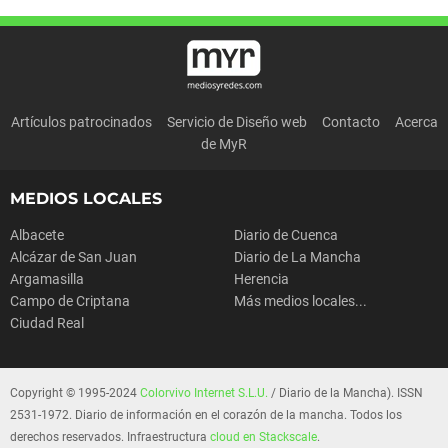
Artículos patrocinados
Servicio de Diseño web
Contacto
Acerca
de MyR
MEDIOS LOCALES
Albacete
Diario de Cuenca
Alcázar de San Juan
Diario de La Mancha
Argamasilla
Herencia
Campo de Criptana
Más medios locales...
Ciudad Real
Copyright © 1995-2024
Colorvivo Internet S.L.U.
/ Diario de la Mancha). ISSN
2531-1972. Diario de información en el corazón de la mancha. Todos los
derechos reservados. Infraestructura
cloud en Stackscale
.