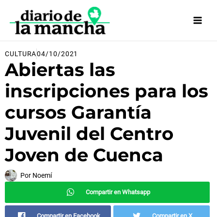
Ir
al
contenido
CULTURA
04/10/2021
Abiertas las
inscripciones para los
cursos Garantía
Juvenil del Centro
Joven de Cuenca
Por
Noemí
Compartir en Whatsapp
Compartir en Facebook
Compartir en X