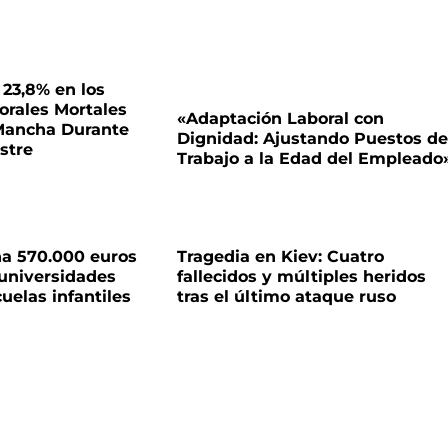
 23,8% en los
orales Mortales
«Adaptación Laboral con
 Mancha Durante
Dignidad: Ajustando Puestos de
stre
Trabajo a la Edad del Empleado
na 570.000 euros
Tragedia en Kiev: Cuatro
 universidades
fallecidos y múltiples heridos
uelas infantiles
tras el último ataque ruso