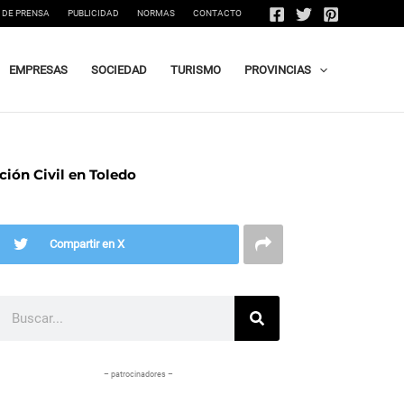
 DE PRENSA
PUBLICIDAD
NORMAS
CONTACTO
EMPRESAS
SOCIEDAD
TURISMO
PROVINCIAS
ción Civil en Toledo
Compartir en X
Buscar
– patrocinadores –