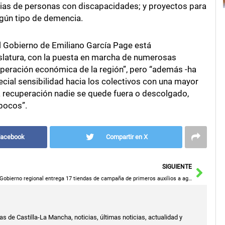
cias de personas con discapacidades; y proyectos para
lgún tipo de demencia.
el Gobierno de Emiliano García Page está
slatura, con la puesta en marcha de numerosas
uperación económica de la región”, pero “además -ha
ial sensibilidad hacia los colectivos con una mayor
a recuperación nadie se quede fuera o descolgado,
pocos”.
Facebook
Compartir en X
Sigu
SIGUIENTE
El Gobierno regional entrega 17 tiendas de campaña de primeros auxilios a agrupaciones de voluntarios de Protección Civil en Toledo
s de Castilla-La Mancha, noticias, últimas noticias, actualidad y