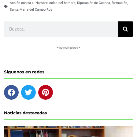
Acción contra el Hambre
,
colas del hambre
,
Diputación de Cuenca
,
formación
,
Santa María del Campo Rus
Buscar
– patrocinadores –
Síguenos en redes
F
T
P
a
w
i
c
i
n
e
t
t
Noticias destacadas
b
t
e
o
e
r
o
r
e