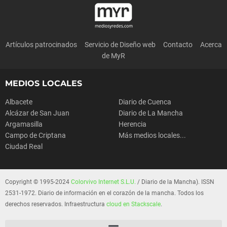
Artículos patrocinados
Servicio de Diseño web
Contacto
Acerca
de MyR
MEDIOS LOCALES
Albacete
Diario de Cuenca
Alcázar de San Juan
Diario de La Mancha
Argamasilla
Herencia
Campo de Criptana
Más medios locales...
Ciudad Real
Copyright © 1995-2024
Colorvivo Internet S.L.U.
/ Diario de la Mancha). ISSN
2531-1972. Diario de información en el corazón de la mancha. Todos los
derechos reservados. Infraestructura
cloud en Stackscale
.