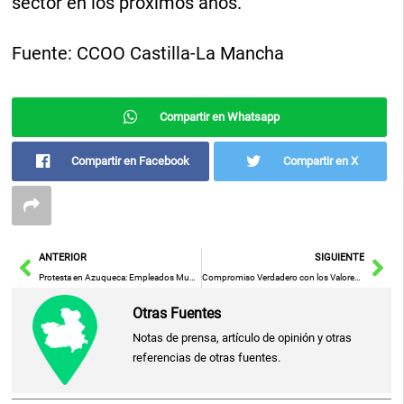
sector en los próximos años.
Fuente: CCOO Castilla-La Mancha
Compartir en Whatsapp
Compartir en Facebook
Compartir en X
Ant
Sig
ANTERIOR
SIGUIENTE
Protesta en Azuqueca: Empleados Municipales Exigen Soluciones ante Impagos y Deterioro de Servicios Públicos
Compromiso Verdadero con los Valores de la UE: La Expectativa de los Eurodiputados en el Proceso de Ampliación de Serbia
Otras Fuentes
Notas de prensa, artículo de opinión y otras
referencias de otras fuentes.