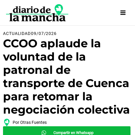
Ir
al
contenido
ACTUALIDAD
09/07/2026
CCOO aplaude la
voluntad de la
patronal de
transporte de Cuenca
para retomar la
negociación colectiva
Por
Otras Fuentes
Compartir en Whatsapp