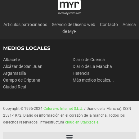
Artículos patrocinados
Servicio de Diseño web
Contacto
Acerca
de MyR
MEDIOS LOCALES
Albacete
Diario de Cuenca
Alcázar de San Juan
Diario de La Mancha
Argamasilla
Herencia
Campo de Criptana
Más medios locales...
Ciudad Real
Copyright © 1995-2024
Colorvivo Internet S.L.U.
/ Diario de la Mancha). ISSN
2531-1972. Diario de información en el corazón de la mancha. Todos los
derechos reservados. Infraestructura
cloud en Stackscale
.