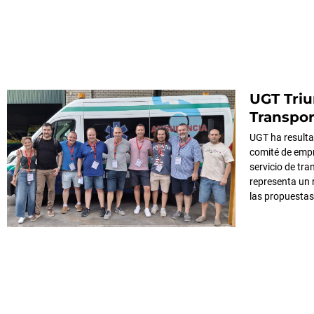
UGT Triu
Transpor
UGT ha resultad
comité de emp
servicio de tra
representa un r
las propuestas