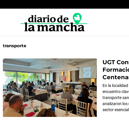
Ir
al
contenido
transporte
UGT Conv
Página
Página
P
Formació
Centena
En la localida
encuentro clav
transporte sani
analizaron los 
sector esencia