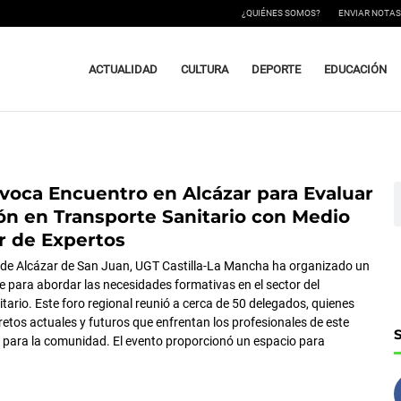
¿QUIÉNES SOMOS?
ENVIAR NOTAS
ACTUALIDAD
CULTURA
DEPORTE
EDUCACIÓN
oca Encuentro en Alcázar para Evaluar
ágina
Página
Página
B
n en Transporte Sanitario con Medio
r de Expertos
d de Alcázar de San Juan, UGT Castilla-La Mancha ha organizado un
e para abordar las necesidades formativas en el sector del
tario. Este foro regional reunió a cerca de 50 delegados, quienes
retos actuales y futuros que enfrentan los profesionales de este
l para la comunidad. El evento proporcionó un espacio para