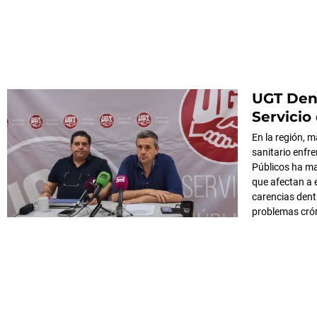
UGT Denu
Servicio
En la región, 
sanitario enfr
Públicos ha ma
que afectan a 
carencias dentr
problemas crón