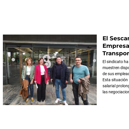
El Sesc
Empresas
Transpor
El sindicato h
muestren dispo
de sus emplead
Esta situación
salarial prolo
las negociacio