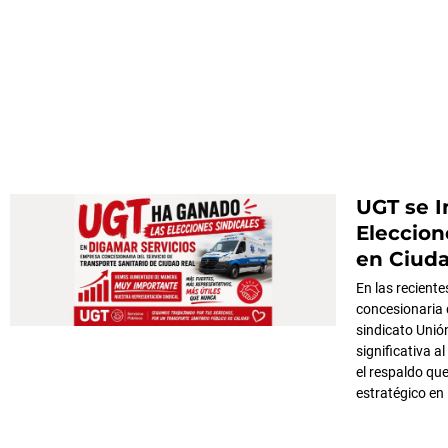
UGT se 
Eleccion
en Ciuda
En las recient
concesionaria d
sindicato Unió
significativa a
el respaldo qu
estratégico en