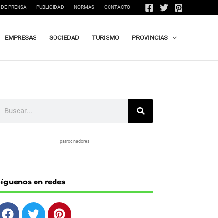
 DE PRENSA
PUBLICIDAD
NORMAS
CONTACTO
EMPRESAS
SOCIEDAD
TURISMO
PROVINCIAS
uscar
– patrocinadores –
Síguenos en redes
F
T
P