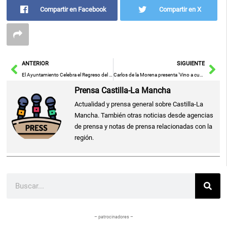
Compartir en Facebook
Compartir en X
Ant
Sig
ANTERIOR
SIGUIENTE
El Ayuntamiento Celebra el Regreso del Día del Vecino: Una Jornada de Convivencia el 24 de Mayo con la Orquesta Panorama
Carlos de la Morena presenta ‘Vino a cuento’: una oda a la pasión por el vino a través de relatos cortos
Prensa Castilla-La Mancha
Actualidad y prensa general sobre Castilla-La
Mancha. También otras noticias desde agencias
de prensa y notas de prensa relacionadas con la
región.
Buscar
– patrocinadores –