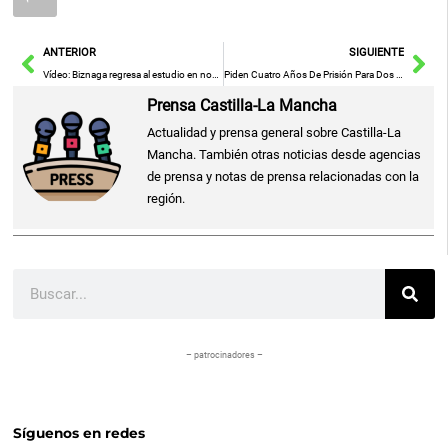
Ant
Sig
ANTERIOR
SIGUIENTE
Vídeo: Biznaga regresa al estudio en noviembre para grabar su nuevo álbum: «Hay canciones que no hemos hecho nunca»
Piden Cuatro Años De Prisión Para Dos Acusados De Estafar A Un Hombre Con Inversiones En Criptomonedas
Prensa Castilla-La Mancha
Actualidad y prensa general sobre Castilla-La
Mancha. También otras noticias desde agencias
de prensa y notas de prensa relacionadas con la
región.
Buscar
– patrocinadores –
Síguenos en redes