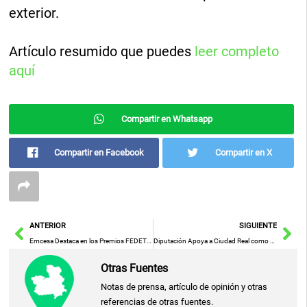
exterior.
Artículo resumido que puedes
leer completo
aquí
Compartir en Whatsapp
Compartir en Facebook
Compartir en X
Ant
Sig
ANTERIOR
SIGUIENTE
Emcesa Destaca en los Premios FEDETO por su Sobresaliente Excelencia Empresarial
Diputación Apoya a Ciudad Real como Sede del Congreso Internacional de la Cebolla 2027, Liderado por Miguel Ángel Valverde
Otras Fuentes
Notas de prensa, artículo de opinión y otras
referencias de otras fuentes.