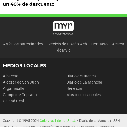
un 40% de descuento
Artículos patrocinados
Servicio de Diseño web
Contacto
Acerca
de MyR
MEDIOS LOCALES
Albacete
Diario de Cuenca
Alcázar de San Juan
Diario de La Mancha
Argamasilla
Herencia
Campo de Criptana
Más medios locales...
Ciudad Real
Copyright © 1995-2024
Colorvivo Internet S.L.U.
/ Diario de la Mancha). ISSN