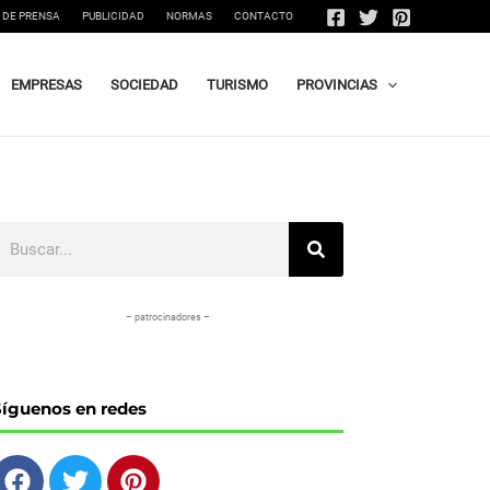
 DE PRENSA
PUBLICIDAD
NORMAS
CONTACTO
EMPRESAS
SOCIEDAD
TURISMO
PROVINCIAS
uscar
– patrocinadores –
Síguenos en redes
F
T
P