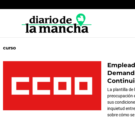
Ir
al
contenido
curso
Empleado
Página
Página
P
Demandan
Continui
La plantilla d
preocupación e
sus condicione
inquietud entr
sobre cómo se 