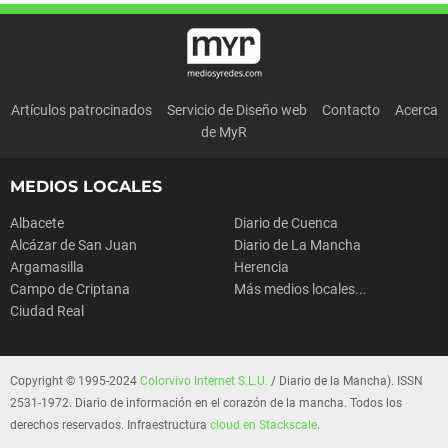
Artículos patrocinados
Servicio de Diseño web
Contacto
Acerca
de MyR
MEDIOS LOCALES
Albacete
Diario de Cuenca
Alcázar de San Juan
Diario de La Mancha
Argamasilla
Herencia
Campo de Criptana
Más medios locales...
Ciudad Real
Copyright © 1995-2024
Colorvivo Internet S.L.U.
/ Diario de la Mancha). ISSN
2531-1972. Diario de información en el corazón de la mancha. Todos los
derechos reservados. Infraestructura
cloud en Stackscale
.