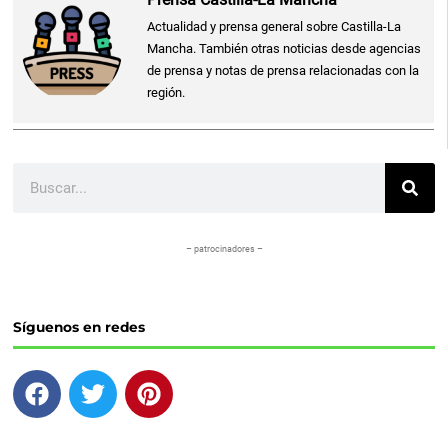
Actualidad y prensa general sobre Castilla-La
Mancha. También otras noticias desde agencias
de prensa y notas de prensa relacionadas con la
región.
Buscar
– patrocinadores –
Síguenos en redes
F
T
P
a
w
i
c
i
n