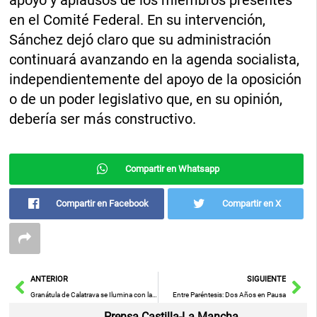
apoyo y aplausos de los miembros presentes
en el Comité Federal. En su intervención,
Sánchez dejó claro que su administración
continuará avanzando en la agenda socialista,
independientemente del apoyo de la oposición
o de un poder legislativo que, en su opinión,
debería ser más constructivo.
Compartir en Whatsapp
Compartir en Facebook
Compartir en X
Ant
Sig
ANTERIOR
SIGUIENTE
Granátula de Calatrava se Ilumina con la Música de David de María en una Emotiva Iniciativa de la Diputación de Ciudad Real
Entre Paréntesis: Dos Años en Pausa
Prensa Castilla-La Mancha