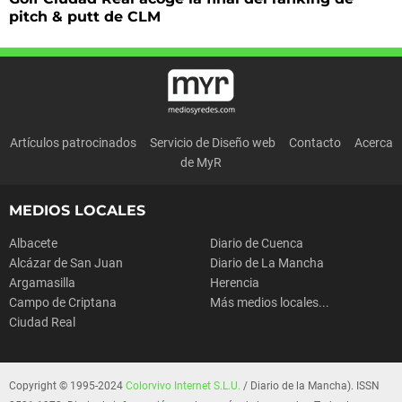
pitch & putt de CLM
Artículos patrocinados
Servicio de Diseño web
Contacto
Acerca
de MyR
MEDIOS LOCALES
Albacete
Diario de Cuenca
Alcázar de San Juan
Diario de La Mancha
Argamasilla
Herencia
Campo de Criptana
Más medios locales...
Ciudad Real
Copyright © 1995-2024
Colorvivo Internet S.L.U.
/ Diario de la Mancha). ISSN