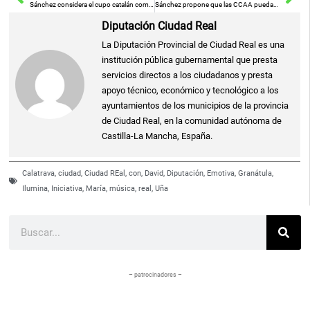
Sánchez considera el cupo catalán como una oportunidad para una «nueva etapa autonómica» con responsabilidad fiscal de las CCAA.
Sánchez propone que las CCAA puedan recaudar más impuestos y resalta una nueva etapa autonómica tras el cupo catalán
Diputación Ciudad Real
La Diputación Provincial de Ciudad Real es una
institución pública gubernamental que presta
servicios directos a los ciudadanos y presta
apoyo técnico, económico y tecnológico a los
ayuntamientos de los municipios de la provincia
de Ciudad Real, en la comunidad autónoma de
Castilla-La Mancha, España.
Calatrava
,
ciudad
,
Ciudad REal
,
con
,
David
,
Diputación
,
Emotiva
,
Granátula
,
Ilumina
,
Iniciativa
,
María
,
música
,
real
,
Uña
Buscar
– patrocinadores –