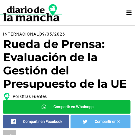
Ir
al
contenido
INTERNACIONAL
09/05/2026
Rueda de Prensa:
Evaluación de la
Gestión del
Presupuesto de la UE
Por
Otras Fuentes
Compartir en Whatsapp
Compartir en Facebook
Compartir en X