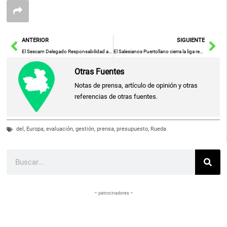
Ant
Sig
ANTERIOR
SIGUIENTE
El Sescam Delegado Responsabilidad a Empresas para Resolver Convenio del Transporte Sanitario
El Salesianos Puertollano cierra la liga regular en Córdoba con el liderato en juego
Otras Fuentes
Notas de prensa, artículo de opinión y otras
referencias de otras fuentes.
del
,
Europa
,
evaluación
,
gestión
,
prensa
,
presupuesto
,
Rueda
Buscar
– patrocinadores –