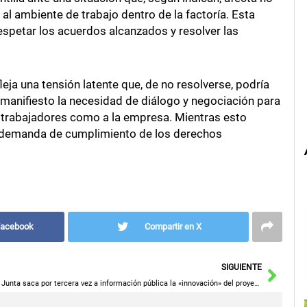
al ambiente de trabajo dentro de la factoría. Esta
espetar los acuerdos alcanzados y resolver las
eja una tensión latente que, de no resolverse, podría
 manifiesto la necesidad de diálogo y negociación para
s trabajadores como a la empresa. Mientras esto
u demanda de cumplimiento de los derechos
Facebook
Compartir en X
Sigu
SIGUIENTE
La Junta saca por tercera vez a información pública la «innovación» del proyecto de singular interés Puy du Fou en Toledo