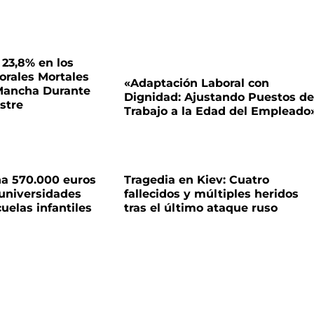
 23,8% en los
orales Mortales
«Adaptación Laboral con
 Mancha Durante
Dignidad: Ajustando Puestos de
stre
Trabajo a la Edad del Empleado
na 570.000 euros
Tragedia en Kiev: Cuatro
 universidades
fallecidos y múltiples heridos
uelas infantiles
tras el último ataque ruso