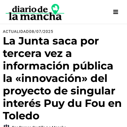
Ir
al
contenido
ACTUALIDAD
08/07/2025
La Junta saca por
tercera vez a
información pública
la «innovación» del
proyecto de singular
interés Puy du Fou en
Toledo