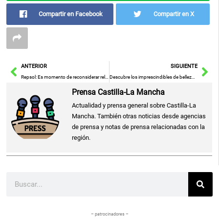
Compartir en Facebook
Compartir en X
Ant
Sig
ANTERIOR
SIGUIENTE
Repsol: Es momento de reconsiderar relaciones con empresas que incumplen derechos laborales, como Eserman
Descubre los imprescindibles de belleza de las influencers para este verano con grandes rebajas en el Prime Day de Amazon
Prensa Castilla-La Mancha
Actualidad y prensa general sobre Castilla-La
Mancha. También otras noticias desde agencias
de prensa y notas de prensa relacionadas con la
región.
Buscar
– patrocinadores –