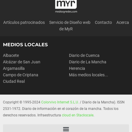
Artículos patrocinados
Servicio de Diseño web
Contacto
Acerca
de MyR
MEDIOS LOCALES
Albacete
Diario de Cuenca
Alcázar de San Juan
Diario de La Mancha
Argamasilla
Herencia
Campo de Criptana
Más medios locales...
Ciudad Real
Copyright © 1995-2024
Colorvivo Internet S.L.U.
/ Diario de la Mancha). ISSN
2531-1972. Diario de información en el corazón de la mancha. Todos los
derechos reservados. Infraestructura
cloud en Stackscale
.