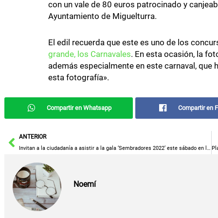
con un vale de 80 euros patrocinado y canjeabl
Ayuntamiento de Miguelturra.
El edil recuerda que este es uno de los conc
grande, los Carnavales
. En esta ocasión, la fo
además especialmente en este carnaval, que h
esta fotografía».
Compartir en Whatsapp
Compartir en 
Ant
ANTERIOR
Invitan a la ciudadanía a asistir a la gala ‘Sembradores 2022’ este sábado en la Casa de Cultura de Manzanares con entrada gratuita
Noemí