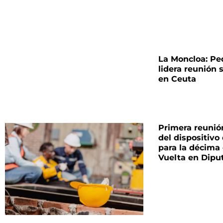
La Moncloa: Pe
lidera reunión 
en Ceuta
Primera reunió
del dispositivo
para la décima
Vuelta en Dipu