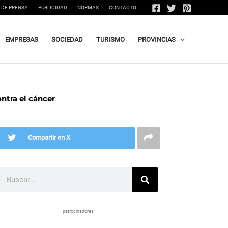
 DE PRENSA
PUBLICIDAD
NORMAS
CONTACTO
EMPRESAS
SOCIEDAD
TURISMO
PROVINCIAS
ntra el cáncer
Compartir en X
Buscar
– patrocinadores –