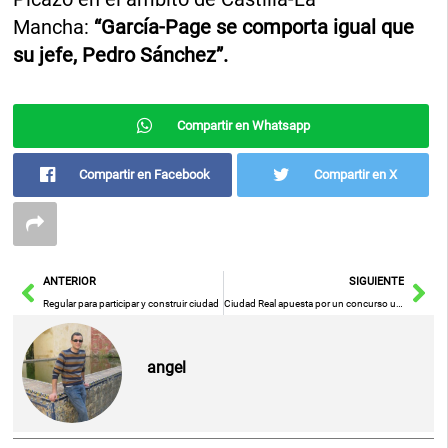
Mancha:
“García-Page se comporta igual que
su jefe, Pedro Sánchez”.
Compartir en Whatsapp
Compartir en Facebook
Compartir en X
Ant
Sig
ANTERIOR
SIGUIENTE
Regular para participar y construir ciudad
Ciudad Real apuesta por un concurso urbanístico de ideas para la conexión con el campus universitario
angel