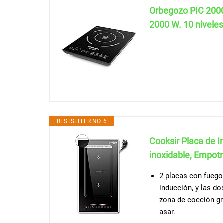
Orbegozo PIC 200
2000 W. 10 niveles
BESTSELLER NO. 6
Cooksir Placa de 
inoxidable, Empotra
2 placas con fuegos
inducción, y las d
zona de cocción gr
asar.