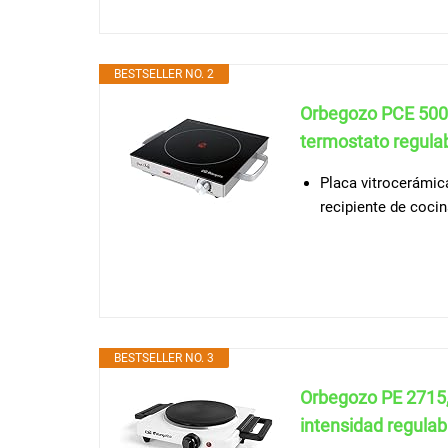
BESTSELLER NO. 2
Orbegozo PCE 5000
termostato regulabl
Placa vitrocerámica
recipiente de coci
BESTSELLER NO. 3
Orbegozo PE 2715, 
intensidad regulabl