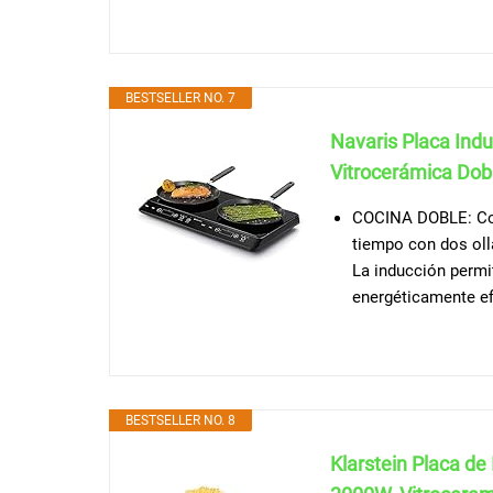
BESTSELLER NO. 7
Navaris Placa Indu
Vitrocerámica Dobl
COCINA DOBLE: Con 
tiempo con dos oll
La inducción permi
energéticamente ef
BESTSELLER NO. 8
Klarstein Placa de I