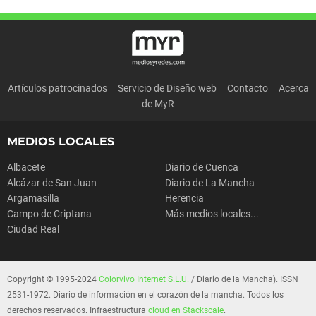
Artículos patrocinados
Servicio de Diseño web
Contacto
Acerca
de MyR
MEDIOS LOCALES
Albacete
Diario de Cuenca
Alcázar de San Juan
Diario de La Mancha
Argamasilla
Herencia
Campo de Criptana
Más medios locales...
Ciudad Real
Copyright © 1995-2024
Colorvivo Internet S.L.U.
/ Diario de la Mancha). ISSN
2531-1972. Diario de información en el corazón de la mancha. Todos los
derechos reservados. Infraestructura
cloud en Stackscale
.