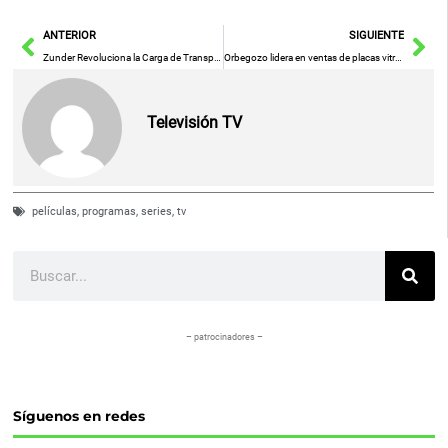
Ant
Sig
ANTERIOR
SIGUIENTE
Zunder Revoluciona la Carga de Transporte con eZCard: Carga Sin Apps, Rápido y Seguro
Orbegozo lidera en ventas de placas vitrocerámicas portátiles en PcComponentes
Televisión TV
películas
,
programas
,
series
,
tv
Buscar
– patrocinadores –
Síguenos en redes