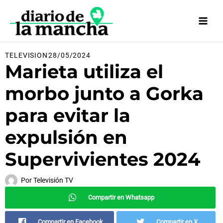
Ir
al
contenido
TELEVISION
28/05/2024
Marieta utiliza el
morbo junto a Gorka
para evitar la
expulsión en
Supervivientes 2024
Por
Televisión TV
Compartir en Whatsapp
Compartir en Facebook
Compartir en X