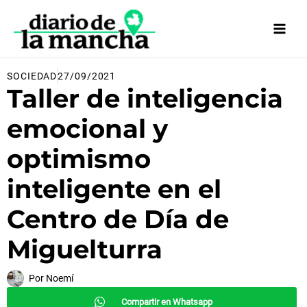
Ir
al
contenido
SOCIEDAD
27/09/2021
Taller de inteligencia
emocional y
optimismo
inteligente en el
Centro de Día de
Miguelturra
Por
Noemí
Compartir en Whatsapp