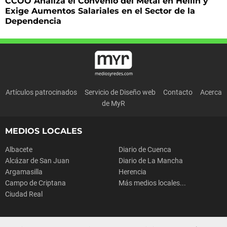
CCOO Analiza el Convenio del Metal en Hellín y
Exige Aumentos Salariales en el Sector de la
Dependencia
Artículos patrocinados
Servicio de Diseño web
Contacto
Acerca
de MyR
MEDIOS LOCALES
Albacete
Diario de Cuenca
Alcázar de San Juan
Diario de La Mancha
Argamasilla
Herencia
Campo de Criptana
Más medios locales...
Ciudad Real