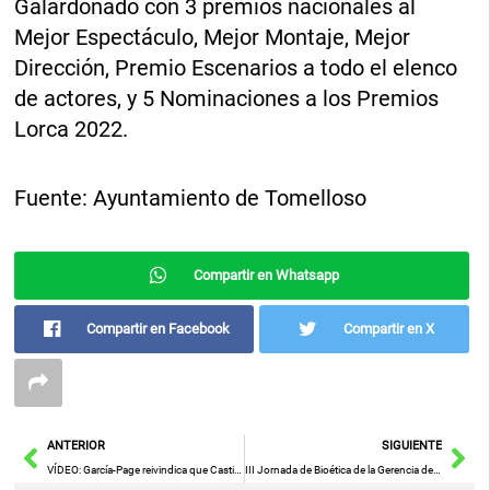
Galardonado con 3 premios nacionales al
Mejor Espectáculo, Mejor Montaje, Mejor
Dirección, Premio Escenarios a todo el elenco
de actores, y 5 Nominaciones a los Premios
Lorca 2022.
Fuente: Ayuntamiento de Tomelloso
Compartir en Whatsapp
Compartir en Facebook
Compartir en X
Ant
Sig
ANTERIOR
SIGUIENTE
VÍDEO: García-Page reivindica que Castilla-La Mancha tiene "los mejores datos de paro de toda la historia"
III Jornada de Bioética de la Gerencia de Atención Integrada de Puertollano inauguradas hoy