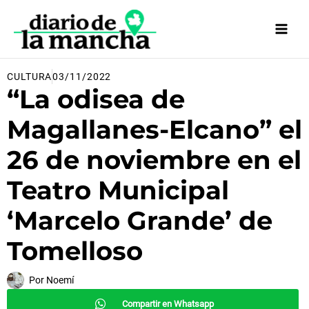
Ir
al
contenido
CULTURA
03/11/2022
“La odisea de
Magallanes-Elcano” el
26 de noviembre en el
Teatro Municipal
‘Marcelo Grande’ de
Tomelloso
Por
Noemí
Compartir en Whatsapp