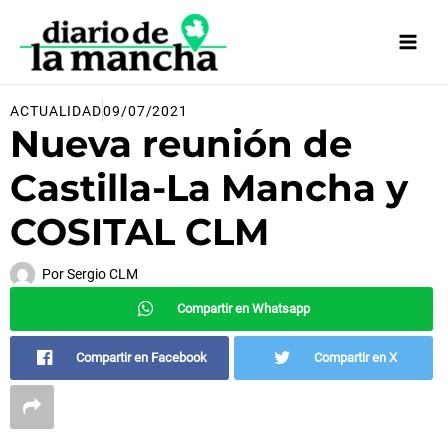
Ir
al
contenido
ACTUALIDAD
09/07/2021
Nueva reunión de
Castilla-La Mancha y
COSITAL CLM
Por
Sergio CLM
Compartir en Whatsapp
Compartir en Facebook
Compartir en X