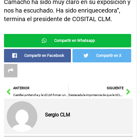
Camacho ha sido muy claro en su exposición y
nos ha escuchado. Ha sido enriquecedora”,
termina el presidente de COSITAL CLM.
Compartir en Whatsapp
Compartir en Facebook
Compartir en X
Ant
Sig
ANTERIOR
SIGUIENTE
Castilla-La Mancha y la UCLM firman un protocolo por el cual el Área Sanitaria de Puertollano recupera la formación de estudiantes en Ciencias de la Salud
Destacada la importancia de que la UCLM vaya a tener un espacio en la futura Agencia de Investigación desde donde impulsar las políticas de I+D+i
Sergio CLM