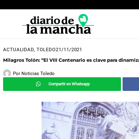
Ir
al
contenido
ACTUALIDAD
,
TOLEDO
21/11/2021
Milagros Tolón: “El VIII Centenario es clave para dinami
Por
Noticias Toledo
Compartir en Whatsapp