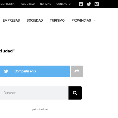
 DE PRENSA
PUBLICIDAD
NORMAS
CONTACTO
EMPRESAS
SOCIEDAD
TURISMO
PROVINCIAS
 ciudad”
Compartir en X
Buscar
– patrocinadores –