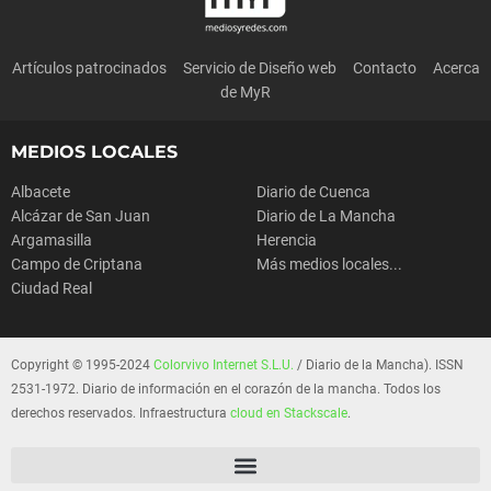
Artículos patrocinados
Servicio de Diseño web
Contacto
Acerca
de MyR
MEDIOS LOCALES
Albacete
Diario de Cuenca
Alcázar de San Juan
Diario de La Mancha
Argamasilla
Herencia
Campo de Criptana
Más medios locales...
Ciudad Real
Copyright © 1995-2024
Colorvivo Internet S.L.U.
/ Diario de la Mancha). ISSN
2531-1972. Diario de información en el corazón de la mancha. Todos los
derechos reservados. Infraestructura
cloud en Stackscale
.