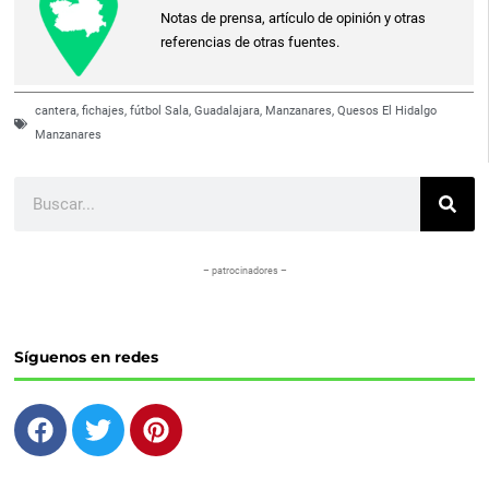
Notas de prensa, artículo de opinión y otras
referencias de otras fuentes.
cantera
,
fichajes
,
fútbol Sala
,
Guadalajara
,
Manzanares
,
Quesos El Hidalgo
Manzanares
Buscar
– patrocinadores –
Síguenos en redes
F
T
P
a
w
i
c
i
n