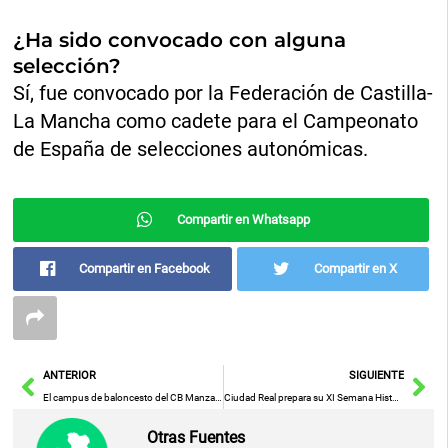
¿Ha sido convocado con alguna
selección?
Sí, fue convocado por la Federación de Castilla-
La Mancha como cadete para el Campeonato
de España de selecciones autonómicas.
Compartir en Whatsapp
Compartir en Facebook
Compartir en X
Ant
Sig
ANTERIOR
SIGUIENTE
El campus de baloncesto del CB Manzanares cumple veinte años
Ciudad Real prepara su XI Semana Histórica del 13 al 19 de julio
Otras Fuentes