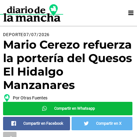
Ir
al
contenido
DEPORTE
07/07/2026
Mario Cerezo refuerza
la portería del Quesos
El Hidalgo
Manzanares
Por
Otras Fuentes
Compartir en Whatsapp
Compartir en Facebook
Compartir en X