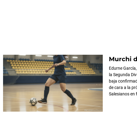
Murchi d
Edurne García,
la Segunda Div
baja confirmada
de cara a la p
Salesianos en 