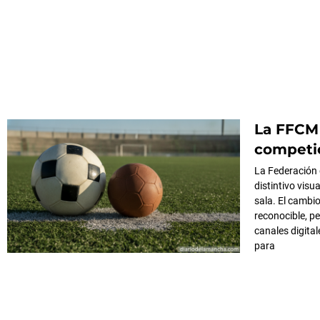
La FFCM 
competic
La Federación
distintivo visu
sala. El camb
reconocible, p
canales digita
para