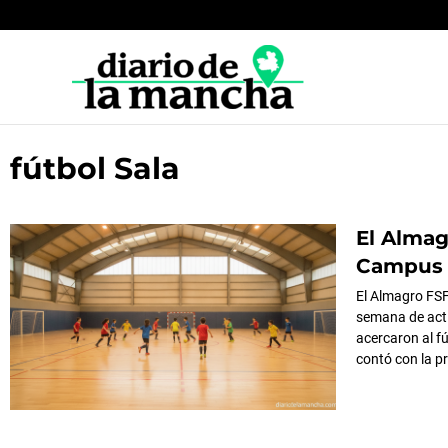
Ir
al
contenido
fútbol Sala
Página
El Almag
Página
P
Campus 
El Almagro FSF
semana de acti
acercaron al f
contó con la pr