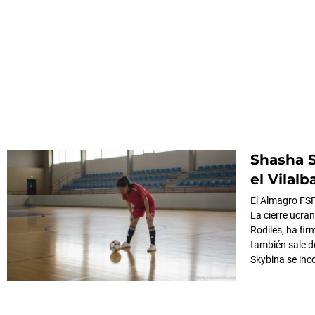
Shasha S
el Vilalb
El Almagro FSF
La cierre ucra
Rodiles, ha fi
también sale 
Skybina se inc