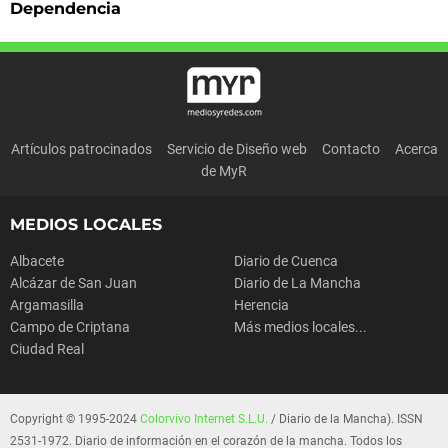
Dependencia
Artículos patrocinados
Servicio de Diseño web
Contacto
Acerca
de MyR
MEDIOS LOCALES
Albacete
Diario de Cuenca
Alcázar de San Juan
Diario de La Mancha
Argamasilla
Herencia
Campo de Criptana
Más medios locales...
Ciudad Real
Copyright © 1995-2024
Colorvivo Internet S.L.U.
/ Diario de la Mancha). ISSN
2531-1972. Diario de información en el corazón de la mancha. Todos los