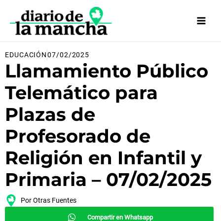
Ir
al
contenido
EDUCACIÓN
07/02/2025
Llamamiento Público
Telemático para
Plazas de
Profesorado de
Religión en Infantil y
Primaria – 07/02/2025
Por
Otras Fuentes
Compartir en Whatsapp