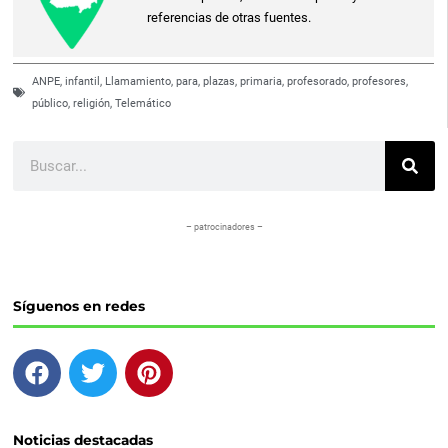
referencias de otras fuentes.
ANPE
,
infantil
,
Llamamiento
,
para
,
plazas
,
primaria
,
profesorado
,
profesores
,
público
,
religión
,
Telemático
Buscar
– patrocinadores –
Síguenos en redes
F
T
P
a
w
i
c
i
n
e
t
t
Noticias destacadas