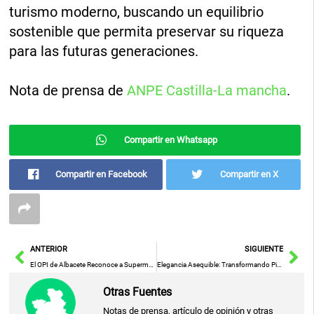
turismo moderno, buscando un equilibrio
sostenible que permita preservar su riqueza
para las futuras generaciones.
Nota de prensa de
ANPE Castilla-La mancha
.
Compartir en Whatsapp
Compartir en Facebook
Compartir en X
Ant
Sig
ANTERIOR
SIGUIENTE
El OPI de Albacete Reconoce a Supermercados La Despensa Ecomora con el Distintivo ‘Promoción Igualdad Laboral’
Elegancia Asequible: Transformando Pisos de Alquiler sin Romper el Presupuesto
Otras Fuentes
Notas de prensa, artículo de opinión y otras