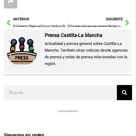
Ant
Sig
ANTERIOR
SIGUIENTE
El Gobierno Regional Da Luz Verde a Obras de Emergencia en Puentes de Landete y Embid y Renueva Convenio para Abono de Transporte con Madrid
El kit esencial para rejuvenecer llantas y tapicería de tu auto: cómo lograr un aspecto renovado
Prensa Castilla-La Mancha
Actualidad y prensa general sobre Castilla-La
Mancha. También otras noticias desde agencias
de prensa y notas de prensa relacionadas con la
región.
Buscar
– patrocinadores –
Síguenos en redes