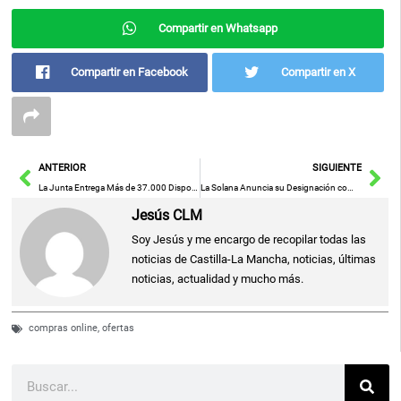
Compartir en Whatsapp
Compartir en Facebook
Compartir en X
Ant
Sig
ANTERIOR
SIGUIENTE
La Junta Entrega Más de 37.000 Dispositivos para El Programa Código Escuela 4.0 en Centros Educativos
La Solana Anuncia su Designación como Sede Oficial de la Copa U19 Femenina 2025
Jesús CLM
Soy Jesús y me encargo de recopilar todas las
noticias de Castilla-La Mancha, noticias, últimas
noticias, actualidad y mucho más.
compras online
,
ofertas
Buscar