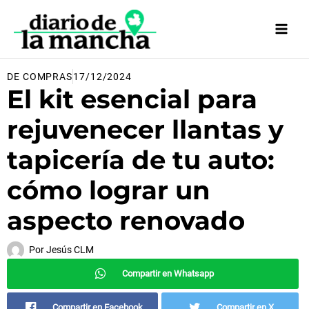
Ir
al
contenido
DE COMPRAS
17/12/2024
El kit esencial para
rejuvenecer llantas y
tapicería de tu auto:
cómo lograr un
aspecto renovado
Por
Jesús CLM
Compartir en Whatsapp
Compartir en Facebook
Compartir en X