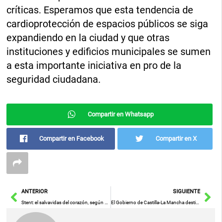
críticas. Esperamos que esta tendencia de
cardioprotección de espacios públicos se siga
expandiendo en la ciudad y que otras
instituciones y edificios municipales se sumen
a esta importante iniciativa en pro de la
seguridad ciudadana.
Compartir en Whatsapp
Compartir en Facebook
Compartir en X
Ant
Sig
ANTERIOR
SIGUIENTE
Stent: el salvavidas del corazón, según el profesor de cardiología, doctor Manuel de la Peña
El Gobierno de Castilla-La Mancha destina 82 millones de euros de la PAC al sector ganadero