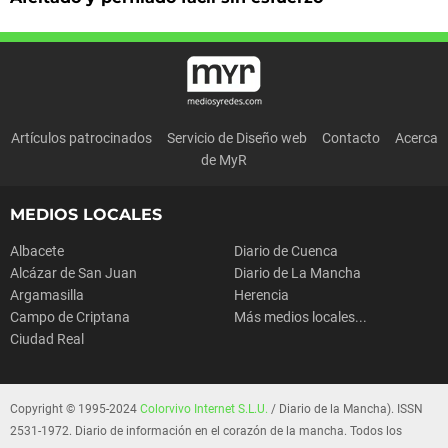
Artículos patrocinados
Servicio de Diseño web
Contacto
Acerca
de MyR
MEDIOS LOCALES
Albacete
Diario de Cuenca
Alcázar de San Juan
Diario de La Mancha
Argamasilla
Herencia
Campo de Criptana
Más medios locales...
Ciudad Real
Copyright © 1995-2024
Colorvivo Internet S.L.U.
/ Diario de la Mancha). ISSN
2531-1972. Diario de información en el corazón de la mancha. Todos los