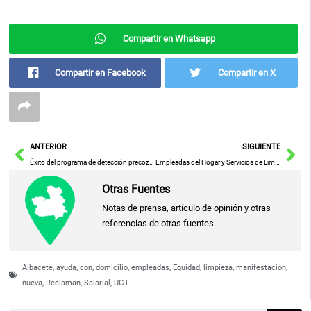
Compartir en Whatsapp
Compartir en Facebook
Compartir en X
Ant
Sig
ANTERIOR
SIGUIENTE
Éxito del programa de detección precoz del cáncer de mama en Ciudad Real: 9 de cada 10 mujeres participan
Empleadas del Hogar y Servicios de Limpieza Reclaman Incrementos Salariales Equitativos en Nuevas Protestas
Otras Fuentes
Notas de prensa, artículo de opinión y otras
referencias de otras fuentes.
Albacete
,
ayuda
,
con
,
domicilio
,
empleadas
,
Equidad
,
limpieza
,
manifestación
,
nueva
,
Reclaman
,
Salarial
,
UGT