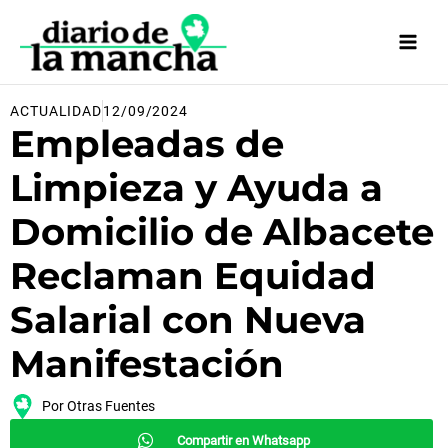
Ir
al
contenido
ACTUALIDAD
12/09/2024
Empleadas de
Limpieza y Ayuda a
Domicilio de Albacete
Reclaman Equidad
Salarial con Nueva
Manifestación
Por
Otras Fuentes
Compartir en Whatsapp