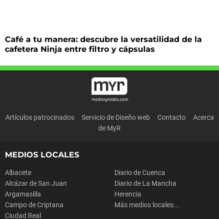
Café a tu manera: descubre la versatilidad de la
cafetera Ninja entre filtro y cápsulas
Artículos patrocinados
Servicio de Diseño web
Contacto
Acerca
de MyR
MEDIOS LOCALES
Albacete
Diario de Cuenca
Alcázar de San Juan
Diario de La Mancha
Argamasilla
Herencia
Campo de Criptana
Más medios locales...
Ciudad Real