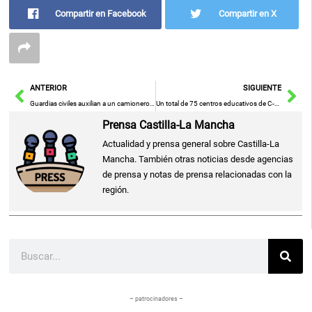
Compartir en Facebook
Compartir en X
Ant
Sig
ANTERIOR
SIGUIENTE
Guardias civiles auxilian a un camionero que sufría un infarto en un área de servicio en la A-3 en Tébar
Un total de 75 centros educativos de C-LM pide participar este curso escolar en el proyecto 'Aula del Futuro'
Prensa Castilla-La Mancha
Actualidad y prensa general sobre Castilla-La
Mancha. También otras noticias desde agencias
de prensa y notas de prensa relacionadas con la
región.
Buscar
– patrocinadores –