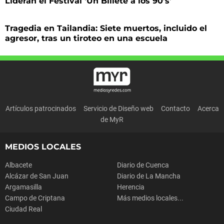
Lideran el Festival ‘Un Billete a los 90’s’
Tragedia en Tailandia: Siete muertos, incluido el
agresor, tras un tiroteo en una escuela
Artículos patrocinados
Servicio de Diseño web
Contacto
Acerca
de MyR
MEDIOS LOCALES
Albacete
Diario de Cuenca
Alcázar de San Juan
Diario de La Mancha
Argamasilla
Herencia
Campo de Criptana
Más medios locales...
Ciudad Real