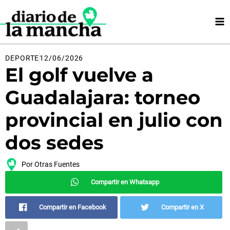
Ir
al
contenido
DEPORTE
12/06/2026
El golf vuelve a
Guadalajara: torneo
provincial en julio con
dos sedes
Por
Otras Fuentes
Compartir en Whatsapp
Compartir en Facebook
Compartir en X