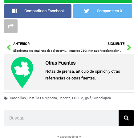
Compartir en Facebook
Compartir en X
Ant
Sig
ANTERIOR
SIGUIENTE
El gobierno regional respalda el crecimiento del Tomelloso Throwdown como referente nacional del Crossfit
América 250: Mensaje Presidencial en Conmemoración del 250 Aniversario de la Declaración de Derechos de Virginia
Otras Fuentes
Notas de prensa, artículo de opinión y otras
referencias de otras fuentes.
Cabanillas
,
Castilla-La Mancha
,
Deporte
,
FGCLM
,
golf
,
Guadalajara
Buscar
– patrocinadores –