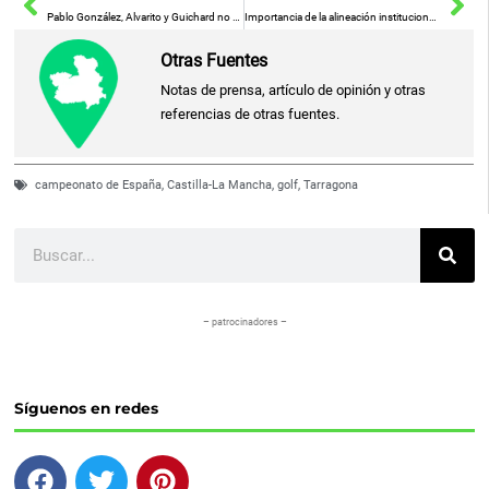
Pablo González, Alvarito y Guichard no continuarán en el Calvo Sotelo
Importancia de la alineación institucional para mejorar la vida en los pequeños municipios
Otras Fuentes
Notas de prensa, artículo de opinión y otras
referencias de otras fuentes.
campeonato de España
,
Castilla-La Mancha
,
golf
,
Tarragona
Buscar
– patrocinadores –
Síguenos en redes
F
T
P