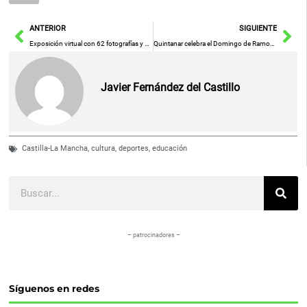
Ant
Sig
ANTERIOR
SIGUIENTE
Exposición virtual con 62 fotografías y carteles históricos de la Semana Santa de Castilla-La Mancha
Quintanar celebra el Domingo de Ramos con una Solemne Misa en la Parroquia
Javier Fernández del Castillo
Castilla-La Mancha
,
cultura
,
deportes
,
educación
Buscar
– patrocinadores –
Síguenos en redes