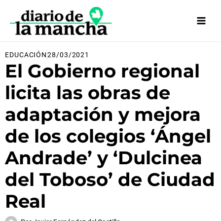
Ir
al
contenido
EDUCACIÓN
28/03/2021
El Gobierno regional
licita las obras de
adaptación y mejora
de los colegios ‘Ángel
Andrade’ y ‘Dulcinea
del Toboso’ de Ciudad
Real