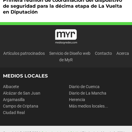
Primera reunión de coordinación del dispositivo
de seguridad para la décima etapa de La Vuelta
en Diputación
Artículos patrocinados
Servicio de Diseño web
Contacto
Acerca
de MyR
MEDIOS LOCALES
Albacete
Diario de Cuenca
Alcázar de San Juan
Diario de La Mancha
Argamasilla
Herencia
Campo de Criptana
Más medios locales...
Ciudad Real