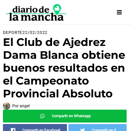
Ir
al
contenido
DEPORTE
22/02/2022
El Club de Ajedrez
Dama Blanca obtiene
buenos resultados en
el Campeonato
Provincial Absoluto
Por
angel
Compartir en Whatsapp
Compartir en Facebook
Compartir en X