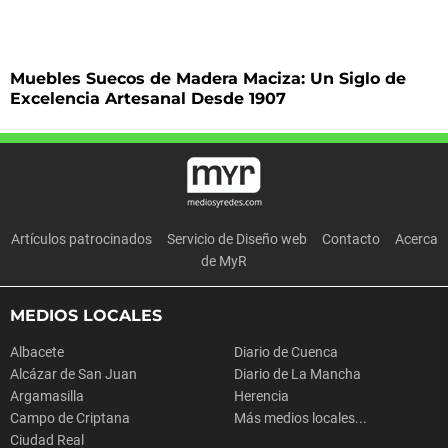
Muebles Suecos de Madera Maciza: Un Siglo de
Excelencia Artesanal Desde 1907
Artículos patrocinados
Servicio de Diseño web
Contacto
Acerca
de MyR
MEDIOS LOCALES
Albacete
Diario de Cuenca
Alcázar de San Juan
Diario de La Mancha
Argamasilla
Herencia
Campo de Criptana
Más medios locales...
Ciudad Real