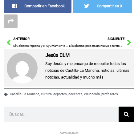
Compartir en Facebook
Compartir en X
Ant
Sig
ANTERIOR
SIGUIENTE
El Gobierno regional y el Ayuntamiento de Cobisa (Toledo) suscriben el convenio de colaboración para la construcción del nuevo Consultorio Local
El Gobierno prepara un nuevo decreto para regular el Consejo Regional de Consumo
Jesús CLM
Soy Jesús y me encargo de recopilar todas las
noticias de Castilla-La Mancha, noticias, últimas
noticias, actualidad y mucho más.
Castilla-La Mancha
,
cultura
,
deportes
,
docentes
,
educación
,
profesores
Buscar
– patrocinadores –