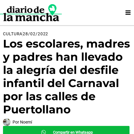
Ir
al
contenido
CULTURA
28/02/2022
Los escolares, madres
y padres han llevado
la alegría del desfile
infantil del Carnaval
por las calles de
Puertollano
Por
Noemí
Compartir en Whatsapp