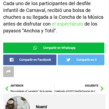
Cada uno de los participantes del desfile
infantil de Carnaval, recibió una bolsa de
chuches a su llegada a la Concha de la Música
antes de disfrutar con
el espectáculo
de los
payasos “Anchoa y Totó”.
Compartir en Whatsapp
Compartir en Facebook
Compartir en X
Ant
Sig
ANTERIOR
SIGUIENTE
Remodelarán el “carreterín” de la carretera CR-1342 que une Villarta de San Juan con Herencia
Celebrado el XXXV Desfile Escolar de Carnaval de Tomelloso, declarado de Interés Turístico Regional
Noemí